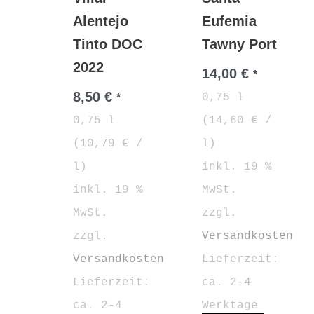
Alentejo
Eufemia
Tinto DOC
Tawny Port
2022
14,00
€
*
8,50
€
0,75
l
*
0,75
l
(
14,60
€
/
(
10,79
€
/
l
)
l
)
inkl. 19 %
inkl. 19 %
MwSt.
MwSt.
zzgl.
zzgl.
Versandkosten
Versandkosten
Lieferzeit:
Lieferzeit:
ca. 2-4
ca. 2-4
Werktage