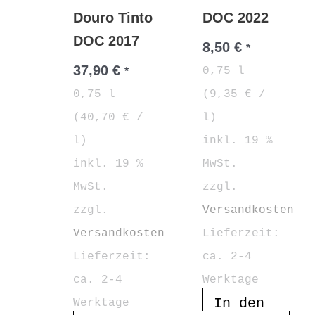
Douro Tinto
DOC 2022
DOC 2017
8,50
€
*
37,90
€
0,75
l
*
0,75
l
(
9,35
€
/
(
40,70
€
/
l
)
l
)
inkl. 19 %
inkl. 19 %
MwSt.
MwSt.
zzgl.
zzgl.
Versandkosten
Versandkosten
Lieferzeit:
Lieferzeit:
ca. 2-4
ca. 2-4
Werktage
In den
Werktage