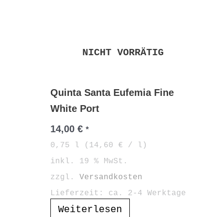
NICHT VORRÄTIG
Quinta Santa Eufemia Fine
White Port
14,00
€
*
0,75
l
(
14,60
€
/
l
)
inkl. 19 % MwSt.
zzgl.
Versandkosten
Lieferzeit:
ca. 2-4 Werktage
Weiterlesen