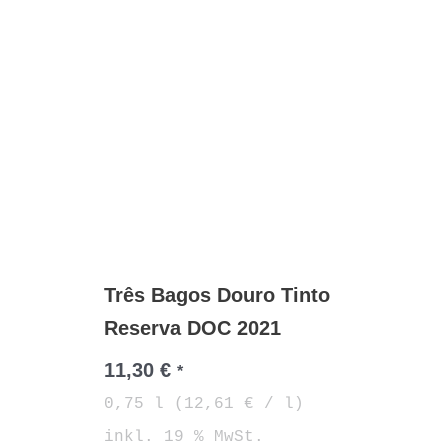
Três Bagos Douro Tinto
Reserva DOC 2021
11,30
€
*
0,75
l
(
12,61
€
/
l
)
inkl. 19 % MwSt.