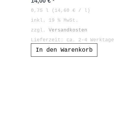
14,00
€
*
0,75
l
(
14,60
€
/
l
)
inkl. 19 % MwSt.
zzgl.
Versandkosten
Lieferzeit:
ca. 2-4 Werktage
In den Warenkorb