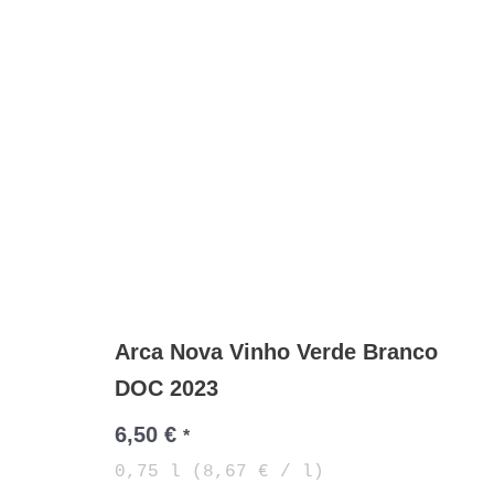
Arca Nova Vinho Verde Branco
DOC 2023
6,50
€
*
0,75
l
(
8,67
€
/
l
)