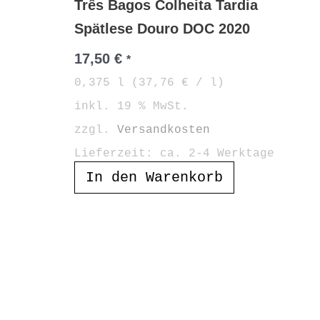
Três Bagos Colheita Tardia
Spätlese Douro DOC 2020
17,50
€
*
0,375
l
(
37,76
€
/
l
)
inkl. 19 % MwSt.
zzgl.
Versandkosten
Lieferzeit:
ca. 2-4 Werktage
In den Warenkorb