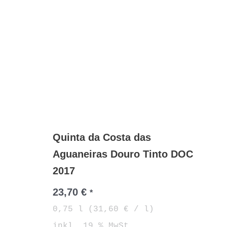
Quinta da Costa das
Aguaneiras Douro Tinto DOC
2017
23,70
€
*
0,75
l
(
31,60
€
/
l
)
inkl. 19 % MwSt.