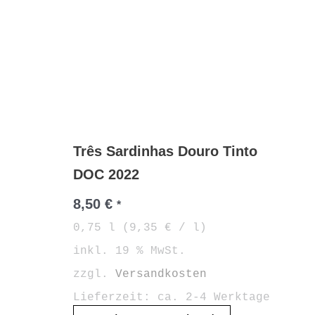
Três Sardinhas Douro Tinto
DOC 2022
8,50
€
*
0,75
l
(
9,35
€
/
l
)
inkl. 19 % MwSt.
zzgl.
Versandkosten
Lieferzeit:
ca. 2-4 Werktage