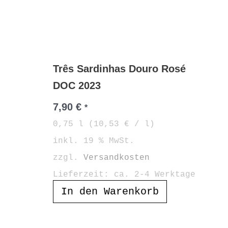
Três Sardinhas Douro Rosé
DOC 2023
7,90
€
*
0,75
l
(
10,53
€
/
l
)
inkl. 19 % MwSt.
zzgl.
Versandkosten
Lieferzeit:
ca. 2-4 Werktage
In den Warenkorb