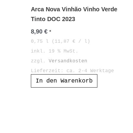
Arca Nova Vinhão Vinho Verde
Tinto DOC 2023
8,90
€
*
0,75
l
(
11,87
€
/
l
)
inkl. 19 % MwSt.
zzgl.
Versandkosten
Lieferzeit:
ca. 2-4 Werktage
In den Warenkorb