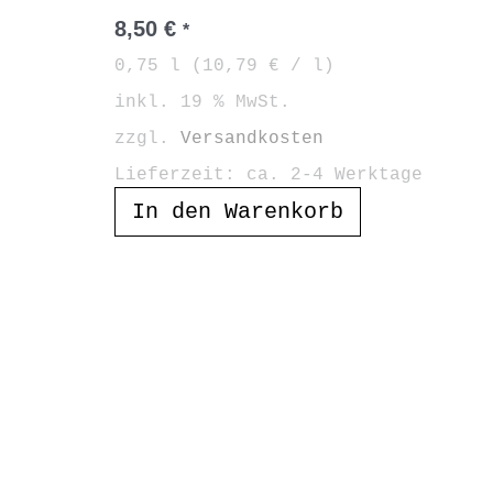
8,50
€
*
0,75
l
(
10,79
€
/
l
)
inkl. 19 % MwSt.
zzgl.
Versandkosten
Lieferzeit:
ca. 2-4 Werktage
In den Warenkorb