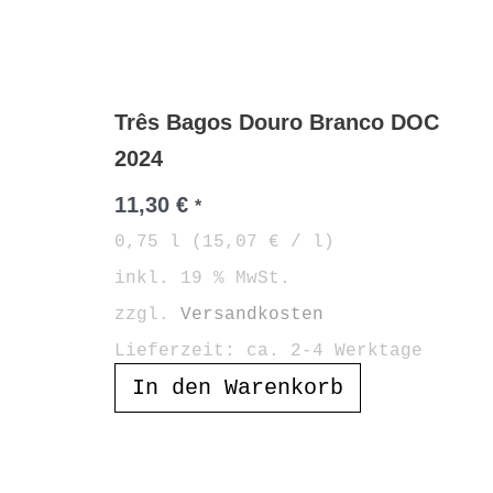
Três Bagos Douro Branco DOC
2024
11,30
€
*
0,75
l
(
15,07
€
/
l
)
inkl. 19 % MwSt.
zzgl.
Versandkosten
Lieferzeit:
ca. 2-4 Werktage
In den Warenkorb