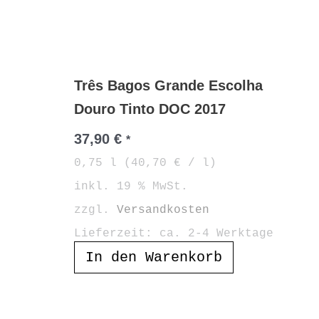
Três Bagos Grande Escolha
Douro Tinto DOC 2017
37,90
€
*
0,75
l
(
40,70
€
/
l
)
inkl. 19 % MwSt.
zzgl.
Versandkosten
Lieferzeit:
ca. 2-4 Werktage
In den Warenkorb